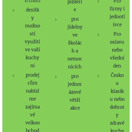
h chutí
Pro
pizzeri
firmy i
e
desítk
jednotl
y
pro
ivce
možno
jídelny
stí
Pro
ve
využití
oslavu
školác
ve vaší
nebo
h a
kuchy
všední
nemoc
ni
den
nicích
prodej
Česko
pro
cům
u
jednor
nabízí
klasik
ázové
me
u nebo
větší
zajíma
dobrot
akce
vé
y
velkoo
zdravé
bchod
kuchy