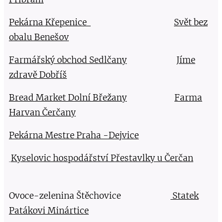
Pekárna Křepenice
Svět bez
obalu Benešov
Farmářský obchod Sedlčany
Jíme
zdravě Dobříš
Bread Market Dolní Břežany
Farma
Harvan Čerčany
Pekárna Mestre Praha -Dejvice
Kyselovic hospodářství Přestavlky u Čerčan
Ovoce-zelenina Štěchovice
Statek
Patákovi Minártice