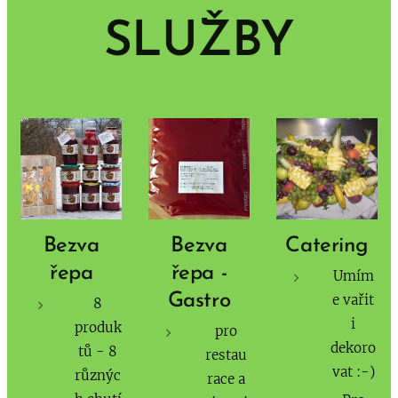
SLUŽBY
Bezva
Bezva
Catering
řepa
řepa -
Umím
Gastro
e vařit
8
i
produk
pro
dekoro
tů - 8
restau
vat :-)
různýc
race a