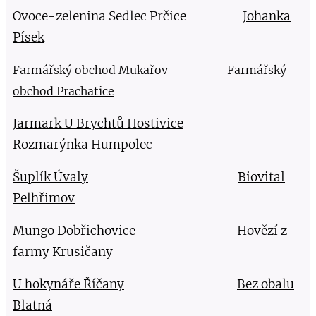
Ovoce-zelenina Sedlec Prčice
Johanka
Písek
Farmářský obchod Mukařov
Farmářský
obchod Prachatice
Jarmark U Brychtů Hostivice
Rozmarýnka Humpolec
Šuplík Úvaly
Biovital
Pelhřimov
Mungo Dobřichovice
Hovězí z
farmy Krusičany
U hokynáře Říčany
Bez obalu
Blatná