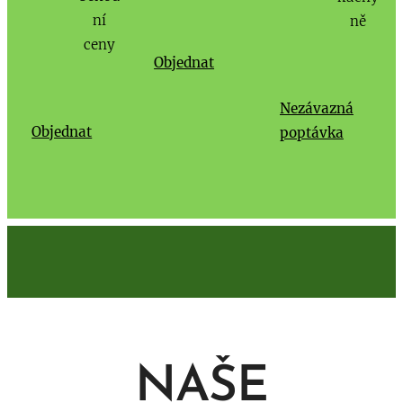
ní
ně
ceny
Objednat
Nezávazná
Objednat
poptávka
NAŠE