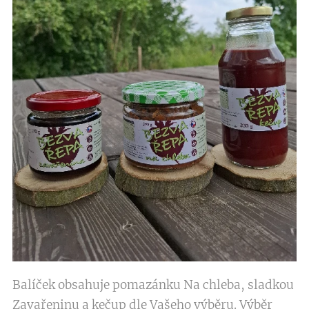
Balíček obsahuje pomazánku Na chleba, sladkou
Zavařeninu a kečup dle Vašeho výběru. Výběr